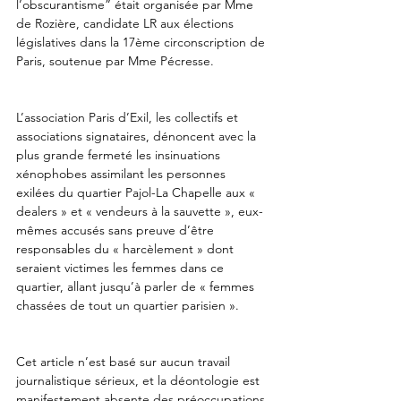
l’obscurantisme” était organisée par Mme 
de Rozière, candidate LR aux élections 
législatives dans la 17ème circonscription de 
Paris, soutenue par Mme Pécresse.
L’association Paris d’Exil, les collectifs et 
associations signataires, dénoncent avec la 
plus grande fermeté les insinuations 
xénophobes assimilant les personnes 
exilées du quartier Pajol-La Chapelle aux « 
dealers » et « vendeurs à la sauvette », eux-
mêmes accusés sans preuve d’être 
responsables du « harcèlement » dont 
seraient victimes les femmes dans ce 
quartier, allant jusqu’à parler de « femmes 
chassées de tout un quartier parisien ».
Cet article n’est basé sur aucun travail 
journalistique sérieux, et la déontologie est 
manifestement absente des préoccupations 