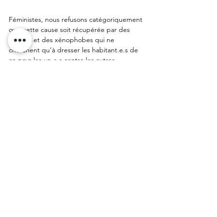
Féministes, nous refusons catégoriquement 
que cette cause soit récupérée par des 
racistes et des xénophobes qui ne 
cherchent qu’à dresser les habitant.e.s de 
ce pays les un.e.s contre les autres.
Signataires :
Paris d’Exil
Attac 19/20
Ensemble !
Assemblée Citoyenne du 14ème
KÂLÎ
Collectif Austerlitz de soutien aux migrants
United Migrants
La Cimade IdF
CSP75 
CISPM