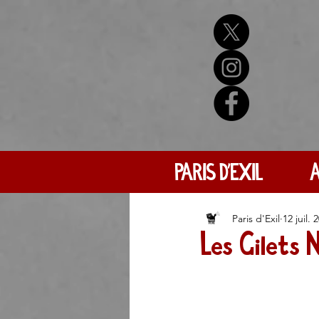
PARIS D'EXIL
A
Paris d'Exil
12 juil. 
Les Gilets 