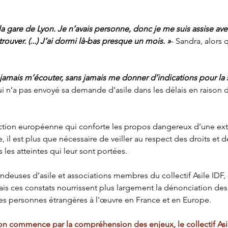
̀ la gare de Lyon. Je n’avais personne, donc je me suis assise av
rouver. (...) J’ai dormi là-bas presque un mois. »
- Sandra, alors qu
s jamais m’écouter, sans jamais me donner d’indications pour la
ui n’a pas envoyé sa demande d’asile dans les délais en raison 
ection européenne qui conforte les propos dangereux d’une ext
e, il est plus que nécessaire de veiller au respect des droits et d
es les atteintes qui leur sont portées.
uses d’asile et associations membres du collectif Asile IDF, a
ais ces constats nourrissent plus largement la dénonciation des
es personnes étrangères à l'œuvre en France et en Europe.
on commence par la compréhension des enjeux, le collectif Asil