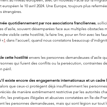
nt au niveau européen, avec un nouveau Pacte sur la migration
t européen le 10 avril 2024. Une Europe, toujours plus refermée
 étrangères.
servée quotidiennement par nos associations franciliennes
, sollic
’asile, souvent désemparées face aux multiples obstacles mis
re visible cette hostilité, la faire lire, pour en finir avec les fau
 
»
1
 dans l’accueil, quand nous constatons beaucoup d’indignité
e cette hostilité
 envers les personnes demandeuses d’asile qui
onnes qui fuient des conflits ou la persécution, contraintes de s
n péril.
qu’il existe encore des engagements internationaux et un cadre l
 alors que ceux-ci protègent déjà insuffisamment les personnes,
éciés de manière extrêmement restrictive par les autorités char
fin, les pratiques illégales et abusives constatées en Île-de-Fran
t les personnes demandeuses, mais qui sont légion sur tout le 