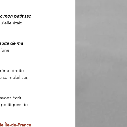
ec mon petit sac 
’elle était 
 suite de ma 
d’une 
rême droite 
e se mobiliser, 
vons écrit 
 politiques de 
e Île-de-France 