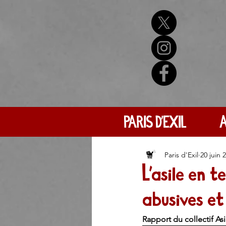
PARIS D'EXIL
A
Paris d'Exil
20 juin 
L’asile en t
abusives et
Rapport du collectif Asil