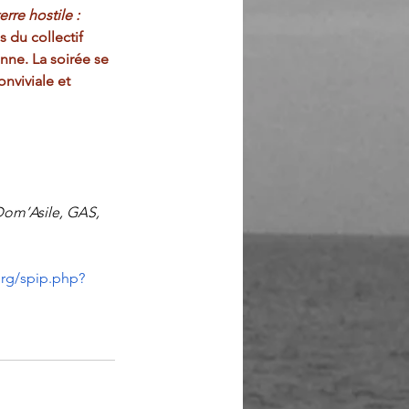
erre hostile : 
 du collectif 
enne. La soirée se 
nviviale et 
Dom’Asile, GAS, 
org/spip.php?