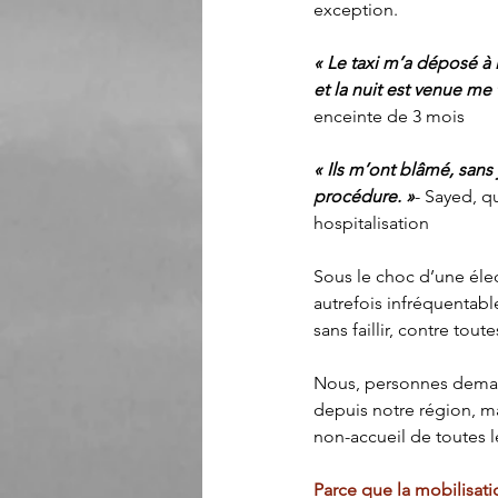
exception.
« Le taxi m’a déposé a
et la nuit est venue me t
enceinte de 3 mois
« Ils m’ont blâmé, san
procédure. »
- Sayed, q
hospitalisation
Sous le choc d’une él
autrefois infréquentabl
sans faillir, contre tout
Nous, personnes demande
depuis notre région, m
non-accueil de toutes l
Parce que la mobilisati