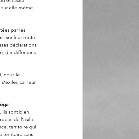
 et l’asile 
 sur elle-même 
itées par les 
 sur leur route. 
sses déclarations 
, d’indifférence 
, nous le 
’exiler, car leur 
égal 
 ils sont bien 
gées de l’asile.
ce, territoire qui 
territoire sans 