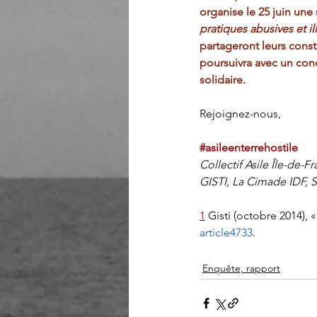
organise le 25 juin une 
pratiques abusives et ill
partageront leurs constats
poursuivra avec un con
solidaire.
Rejoignez-nous,
#asileenterrehostile
Collectif Asile Île-d
GISTI, La Cimade IDF, So
1
 Gisti (octobre 2014), 
article4733
.
Enquête, rapport