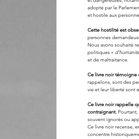
et dangereuses, notamme
adopté par le Parlemen
et hostile aux personnes
Cette hostilité est ob
personnes demandeuses d
Nous avons souhaité rend
politiques « 
d’humanité
et de maltraitance.
Ce livre noir témoigne d
rappelons, sont des pers
vie et leur liberté sont e
Ce livre noir rappelle 
contraignant. 
Pourtant,
souvent ignorés ou appr
Ce livre noir recense, en
concentre historiquemen