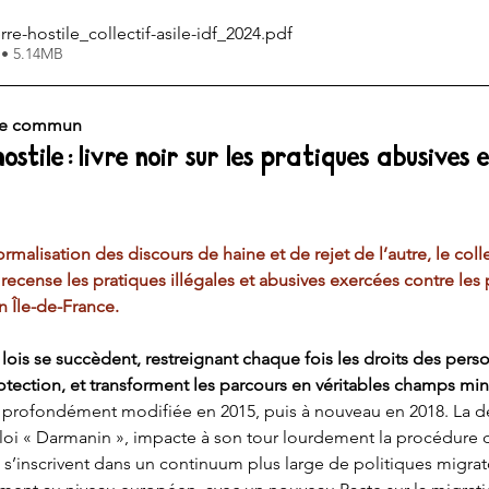
rre-hostile_collectif-asile-idf_2024
.pdf
 • 5.14MB
se commun
ostile : livre noir sur les pratiques abusives et
alisation des discours de haine et de rejet de l’autre, le collec
i recense les pratiques illégales et abusives exercées contre le
 Île-de-France.
lois se succèdent, restreignant chaque fois les droits des perso
tection, et transforment les parcours en véritables champs mine
é profondément modifiée en 2015, puis à nouveau en 2018. La de
 loi « Darmanin », impacte à son tour lourdement la procédure d
s s’inscrivent dans un continuum plus large de politiques migrato