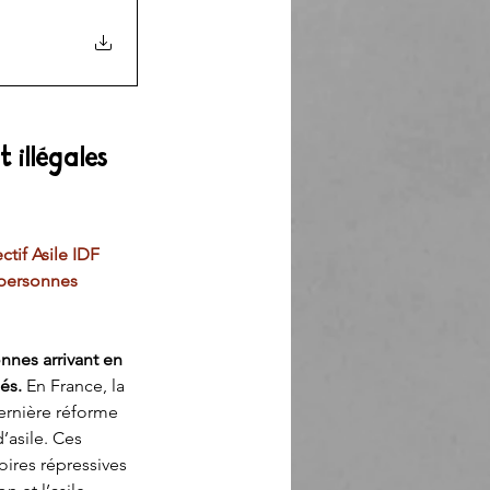
 illégales 
tif Asile IDF 
s personnes 
nnes arrivant en 
́s. 
En France, la 
rnière réforme 
’asile. Ces 
ires répressives 