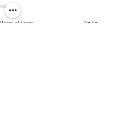
Voir tout
Posts récents
Liberté de mouvement !
Ouverture des frontières. Fin