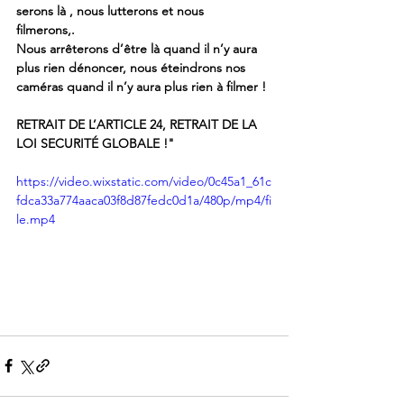
serons là , nous lutterons et nous  
filmerons,. 
Nous arrêterons d’être là quand il n’y aura 
plus rien dénoncer, nous éteindrons nos 
caméras quand il n’y aura plus rien à filmer !
RETRAIT DE L’ARTICLE 24, RETRAIT DE LA 
LOI SECURITÉ GLOBALE !"
https://video.wixstatic.com/video/0c45a1_61c
fdca33a774aaca03f8d87fedc0d1a/480p/mp4/fi
le.mp4