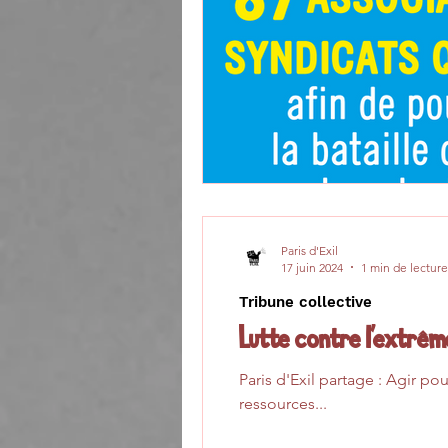
Paris d'Exil
17 juin 2024
1 min de lecture
Tribune collective
Lutte contre l'extrêm
Paris d'Exil partage : Agir po
ressources...