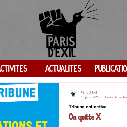
CTIVITÉS
ACTUALITÉS
PUBLICATI
Paris d'Exil
15 janv. 2025
1 min de lectu
Tribune collective
On quitte X