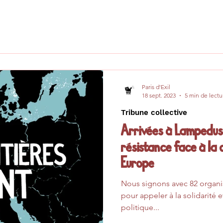
Paris d'Exil
18 sept. 2023
5 min de lectu
Tribune collective
Arrivées à Lampedusa
résistance face à la 
Europe
Nous signons avec 82 organis
pour appeler à la solidarité e
politique...