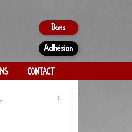
Dons
Adhésion
ONS
CONTACT
re