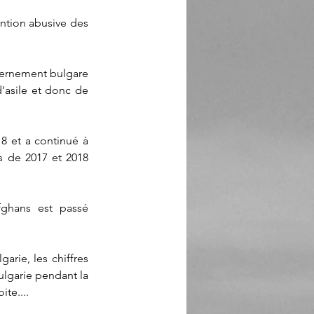
ntion abusive des 
ernement bulgare 
'asile et donc de 
8 et a continué à 
 de 2017 et 2018 
ghans est passé 
rie, les chiffres 
ulgarie pendant la 
te....