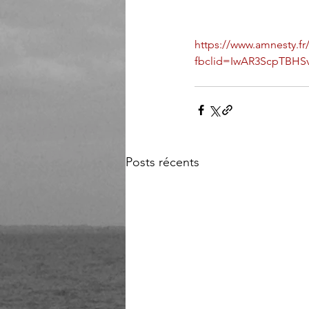
https://www.amnesty.fr/
fbclid=IwAR3ScpTBH
Posts récents