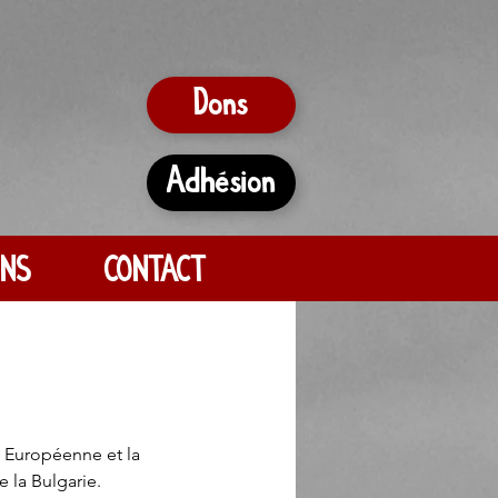
Dons
Adhésion
ONS
CONTACT
Européenne et la 
 la Bulgarie. 