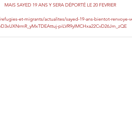
MAIS SAYED 19 ANS Y SERA DÉPORTÉ LE 20 FEVRIER
refugies-et-migrants/actualites/sayed-19-ans-bientot-renvoye-ve
SvD3xUXNrmR_yMxTDEAttuj-piLVR9yIMCHxa22CvD26Jm_zQE