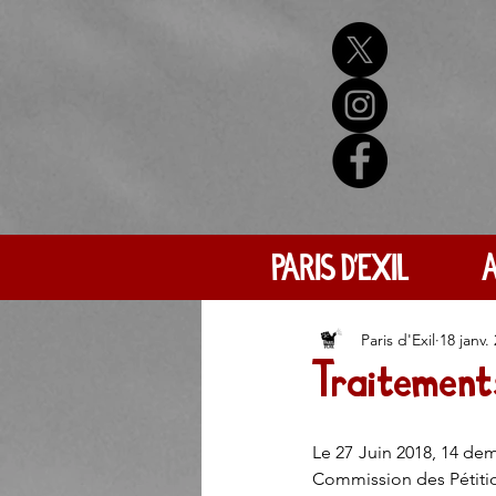
PARIS D'EXIL
A
Paris d'Exil
18 janv.
Traitement
Le 27 Juin 2018, 14 de
Commission des Pétitio