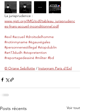
La jurisprudence : 
www.gisti.org/IMG/pdf/tableau_jurisprudenc
es-fnars-accueil-inconditionnel.pdf
#exil
#accueil
#droitsdelhomme
#notinmyname
#égauxégales
#personnenestillegal
#stopdublin
#art13dudh
#stopretention
#reportagedessiné
#militer
#bd
© Oriane Sebillotte
 / 
Instagram Paris d'Exil
Voir tout
Posts récents