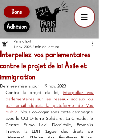
Dons
Adhésion
Paris d'Exil
1 nov. 2023
2 min de lecture
Interpellez vos parlementaires
contre le projet de loi Asile et
immigration
Dernière mise à jour :
19 nov. 2023
Contre le projet de loi, 
interpellez vos 
parlementaires sur les réseaux sociaux ou 
par email depuis la plateforme de Vox 
public
. Nous co-organisons cette campagne 
avec le CCFD-Terre Solidaire, La Cimade, le 
Centre Primo Levi, Dom'Asile, Emmaüs 
France, la LDH (Ligue des droits de 
l’Homme), l'Union des Étudiants Exilés, 