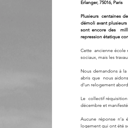
Erlanger, 75016, Paris
Plusieurs  centaines d
démoli avant plusieurs 
sont encore des  mill
repression étatique com
Cette  ancienne école m
sociaux, mais les trava
Nous demandons à la mai
abris que  nous aidons 
d’un relogement aborda
Le  collectif réquisiti
décembre et manifesté l
Aucune réponse n’a ét
logement qui ont été so