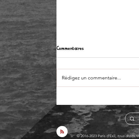
Commentaires
Rédigez un commentaire...
10 ans de non-accueil des personnes
exilées à Paris et en France
© 2016-2023 Paris d'Exil,
tous droits r