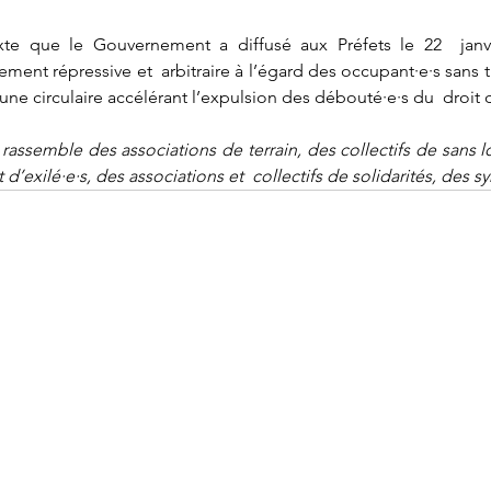
te que le Gouvernement a diffusé aux Préfets le 22  janvie
rement répressive et  arbitraire à l’égard des occupant·e·s sans 
r une circulaire accélérant l’expulsion des débouté·e·s du  droit d
 rassemble des associations de terrain, des collectifs de sans l
t d’exilé·e·s, des associations et  collectifs de solidarités, des 