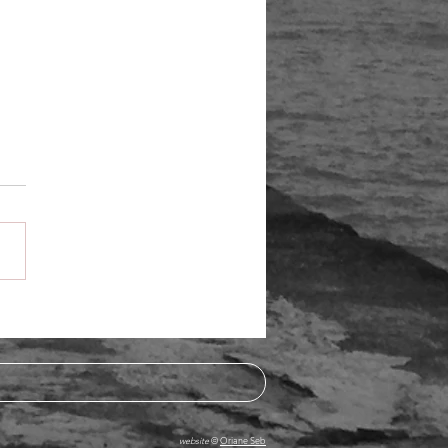
morAction du 6 février : Ni
ni pardon. Liberté de
ation !
website
©
Oriane Seb