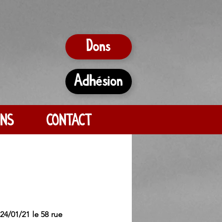
Dons
Adhésion
ONS
CONTACT
/01/21 le 58 rue 