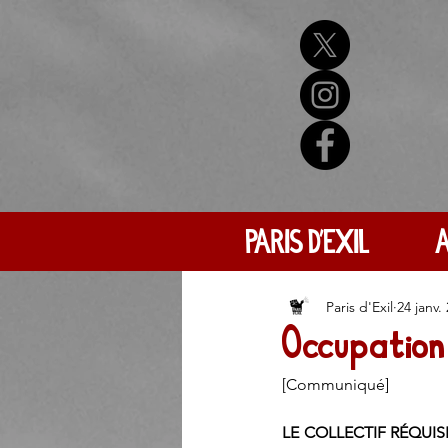
PARIS D'EXIL
A
Paris d'Exil
24 janv.
Occupation
[Communiqué]
LE COLLECTIF RÉQUISIT