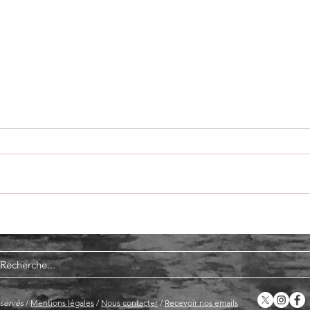
Liberté de mouvement ! Ouverture
des frontières. Fin des morts aux
frontières.
10 ans après l’été de la migration
- Première invitation à une chaîne
d’actions transnationale qui
culminera en septembre 2025
Commé
oubli 
circul
éservés
/
Mentions légales
/
Nous contacter
/
Recevoir nos emails