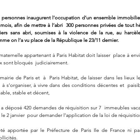
e personnes inaugurent l’occupation d’un ensemble immobilier
mois, afin de mettre à l’abri  300 personnes privées de tout h
iers sans abri, soumises à la violence de la rue, au harcèle
me on l’a vu place de la République le 23/11 dernier.
aternelle appartenant à Paris Habitat doit laisser  place à env
ux sont bloqués  judiciairement.
rie de Paris et  à  Paris Habitat, de laisser dans les lieux l
à s’organiser, à vivre dans des conditions décentes et  paisibl
ble, stable et décent, 
on a déposé 420 demandes de réquisition sur 7  immeubles vacant
e 2 janvier  pour demander l’application de la loi de réquisitio
é apportée par le Préfecture de Paris Ile de France ni par
llicités.