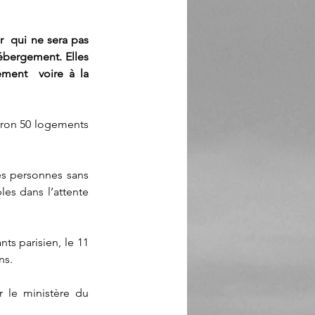
  qui ne sera pas 
ébergement. Elles 
ment  voire à la 
iron 50 logements 
es personnes sans 
es dans l’attente 
s parisien, le 11 
ns. 
 le ministère du 