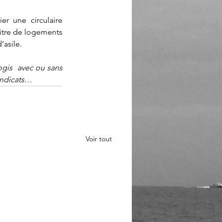
r une circulaire 
titre de logements 
’asile. 
ogis  avec ou sans 
syndicats…
Voir tout