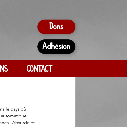
Dons
Adhésion
ONS
CONTACT
ns le pays où 
si automatique 
nnes.  Absurde et 