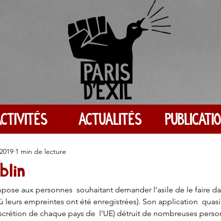
CTIVITÉS
ACTUALITÉS
PUBLICATI
 2019
1 min de lecture
blin
pose aux personnes  souhaitant demander l’asile de le faire da
 où leurs empreintes ont été enregistrées). Son application  qua
discrétion de chaque pays de  l’UE) détruit de nombreuses perso