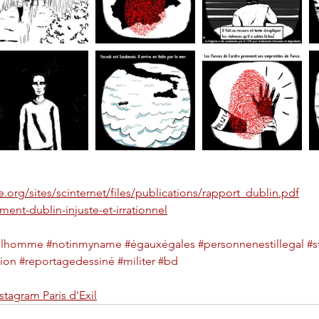
.org/sites/scinternet/files/publications/rapport_dublin.pdf
ent-dublin-injuste-et-irrationnel
delhomme
#notinmyname
#égauxégales
#personnenestillegal
#s
tion
#reportagedessiné
#militer
#bd
stagram Paris d'Exil