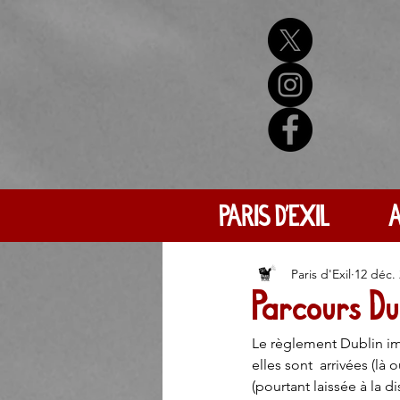
PARIS D'EXIL
A
Paris d'Exil
12 déc.
Parcours Du
Le règlement Dublin im
elles sont  arrivées (là
(pourtant laissée à la 