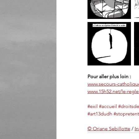
Pour aller plus loin :
www.secours-catholique
www.15h52.net/le-reglem
#exil
#accueil
#droits
#art13dudh
#stopreten
© Oriane Sebillotte
 / 
In